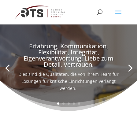
Erfahrung, Kommunikation,
Erfahrung, Kommunikation,
Flexibilität, Integrität,
Flexibilität, Integrität,
Eigenverantwortung, Liebe zum
Eigenverantwortung, Liebe zum
Detail, Vertrauen.
Detail, Vertrauen.
Dies sind die Qualitäten, die von Ihrem Team für
Dies sind die Qualitäten, die von Ihrem Team für
Lösungen für kritische Einrichtungen verlangt
Lösungen für kritische Einrichtungen verlangt
werden.
werden.